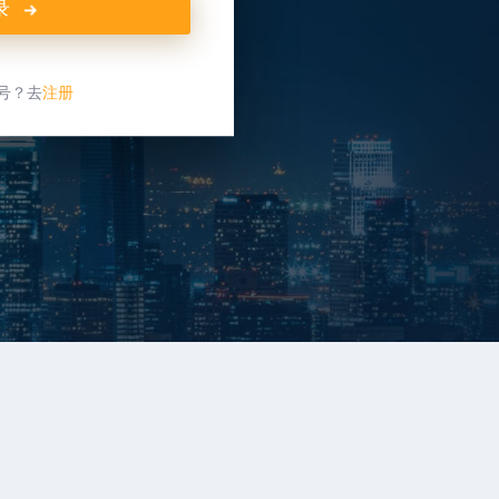
录
号？去
注册